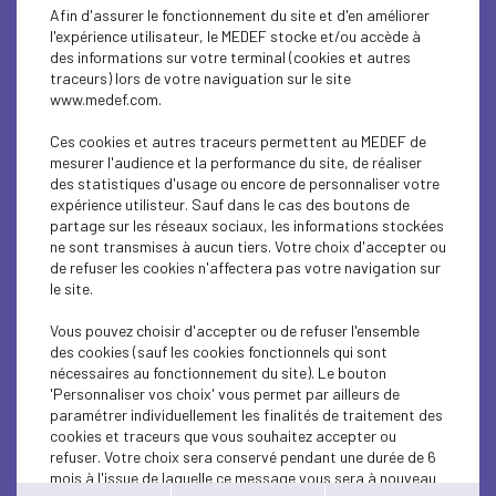
SUSTAINABLE DEVELOPMENT
Afin d'assurer le fonctionnement du site et d'en améliorer
l'expérience utilisateur, le MEDEF stocke et/ou accède à
CONJUNCTURE
des informations sur votre terminal (cookies et autres
traceurs) lors de votre naviguation sur le site
www.medef.com.
EMPLOI
Ces cookies et autres traceurs permettent au MEDEF de
ENTREPRISE ET SOCIÉTÉ
mesurer l'audience et la performance du site, de réaliser
des statistiques d'usage ou encore de personnaliser votre
EDUCATION-TRAINING
expérience utilisteur. Sauf dans le cas des boutons de
partage sur les réseaux sociaux, les informations stockées
ne sont transmises à aucun tiers. Votre choix d'accepter ou
ECONOMY
de refuser les cookies n'affectera pas votre navigation sur
le site.
SUSTAINABLE DEVELOPMENT
Vous pouvez choisir d'accepter ou de refuser l'ensemble
ECONOMY
des cookies (sauf les cookies fonctionnels qui sont
nécessaires au fonctionnement du site). Le bouton
ENTREPRISE ET SOCIÉTÉ
'Personnaliser vos choix' vous permet par ailleurs de
paramétrer individuellement les finalités de traitement des
cookies et traceurs que vous souhaitez accepter ou
SOCIAL
refuser. Votre choix sera conservé pendant une durée de 6
mois à l'issue de laquelle ce message vous sera à nouveau
ECONOMY