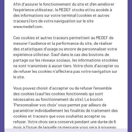
SUSTAINABLE DEVELOPMENT
Afin d'assurer le fonctionnement du site et d'en améliorer
l'expérience utilisateur, le MEDEF stocke et/ou accède à
SUSTAINABLE DEVELOPMENT
des informations sur votre terminal (cookies et autres
traceurs) lors de votre naviguation sur le site
www.medef.com.
SUSTAINABLE DEVELOPMENT
Ces cookies et autres traceurs permettent au MEDEF de
SUSTAINABLE DEVELOPMENT
mesurer l'audience et la performance du site, de réaliser
des statistiques d'usage ou encore de personnaliser votre
INTERNATIONAL - EUROPE
expérience utilisteur. Sauf dans le cas des boutons de
partage sur les réseaux sociaux, les informations stockées
ne sont transmises à aucun tiers. Votre choix d'accepter ou
ECONOMY
de refuser les cookies n'affectera pas votre navigation sur
le site.
SUSTAINABLE DEVELOPMENT
Vous pouvez choisir d'accepter ou de refuser l'ensemble
SUSTAINABLE DEVELOPMENT
des cookies (sauf les cookies fonctionnels qui sont
nécessaires au fonctionnement du site). Le bouton
SUSTAINABLE DEVELOPMENT
'Personnaliser vos choix' vous permet par ailleurs de
paramétrer individuellement les finalités de traitement des
cookies et traceurs que vous souhaitez accepter ou
SUSTAINABLE DEVELOPMENT
refuser. Votre choix sera conservé pendant une durée de 6
mois à l'issue de laquelle ce message vous sera à nouveau
SUSTAINABLE DEVELOPMENT