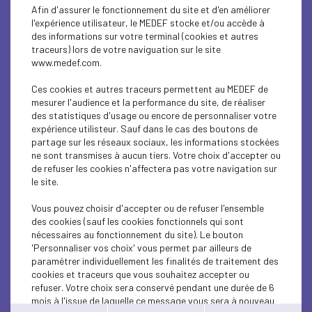
SUSTAINABLE DEVELOPMENT
Afin d'assurer le fonctionnement du site et d'en améliorer
l'expérience utilisateur, le MEDEF stocke et/ou accède à
SUSTAINABLE DEVELOPMENT
des informations sur votre terminal (cookies et autres
traceurs) lors de votre naviguation sur le site
www.medef.com.
SUSTAINABLE DEVELOPMENT
Ces cookies et autres traceurs permettent au MEDEF de
SUSTAINABLE DEVELOPMENT
mesurer l'audience et la performance du site, de réaliser
des statistiques d'usage ou encore de personnaliser votre
INTERNATIONAL - EUROPE
expérience utilisteur. Sauf dans le cas des boutons de
partage sur les réseaux sociaux, les informations stockées
ne sont transmises à aucun tiers. Votre choix d'accepter ou
ECONOMY
de refuser les cookies n'affectera pas votre navigation sur
le site.
SUSTAINABLE DEVELOPMENT
Vous pouvez choisir d'accepter ou de refuser l'ensemble
SUSTAINABLE DEVELOPMENT
des cookies (sauf les cookies fonctionnels qui sont
nécessaires au fonctionnement du site). Le bouton
SUSTAINABLE DEVELOPMENT
'Personnaliser vos choix' vous permet par ailleurs de
paramétrer individuellement les finalités de traitement des
cookies et traceurs que vous souhaitez accepter ou
SUSTAINABLE DEVELOPMENT
refuser. Votre choix sera conservé pendant une durée de 6
mois à l'issue de laquelle ce message vous sera à nouveau
SUSTAINABLE DEVELOPMENT