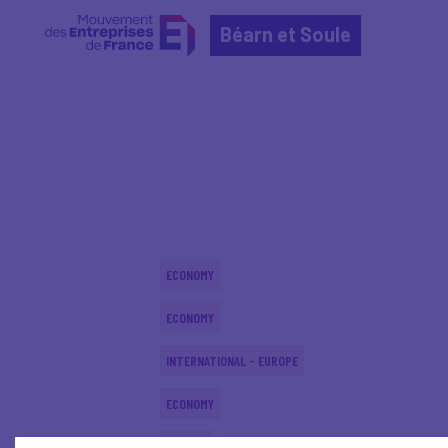
Béarn et Soule
Home
Actualités nationales
Actualités nationale
ECONOMY
ECONOMY
INTERNATIONAL - EUROPE
ECONOMY
DIGITAL