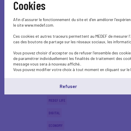
Cookies
MEDEF LIFE
Afin d'assurer le fonctionnement du site et d'en améliorer l'expéri
ECONOMY
le site www.medef.com.
Ces cookies et autres traceurs permettent au MEDEF de mesurer l'au
DIGITAL
cas des boutons de partage sur les réseaux sociaux, les information
ECONOMY
Vous pouvez choisir d'accepter ou de refuser l'ensemble des cookies
de paramétrer individuellement les finalités de traitement des cook
ECONOMY
message vous sera à nouveau affiché..
Vous pouvez modifier votre choix à tout moment en cliquant sur le 
SUSTAINABLE DEVELOPMENT
Refuser
DIGITAL
MEDEF LIFE
DIGITAL
ECONOMY