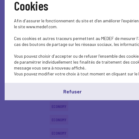
Cookies
ECONOMY
Afin d'assurer le fonctionnement du site et d'en améliorer l'expéri
ECONOMY
le site www.medef.com.
Ces cookies et autres traceurs permettent au MEDEF de mesurer l'au
ECONOMY
cas des boutons de partage sur les réseaux sociaux, les information
ECONOMY
Vous pouvez choisir d'accepter ou de refuser l'ensemble des cookies
de paramétrer individuellement les finalités de traitement des cook
ECONOMY
message vous sera à nouveau affiché..
Vous pouvez modifier votre choix à tout moment en cliquant sur le 
ECONOMY
Refuser
ECONOMY
ECONOMY
ECONOMY
ECONOMY