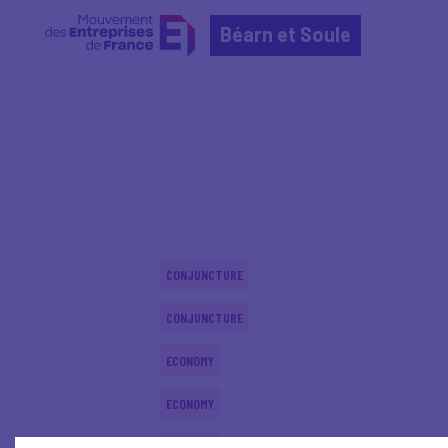
Béarn et Soule
Home
Actualités nationales
Actualités nationale
CONJUNCTURE
CONJUNCTURE
ECONOMY
ECONOMY
ECONOMY