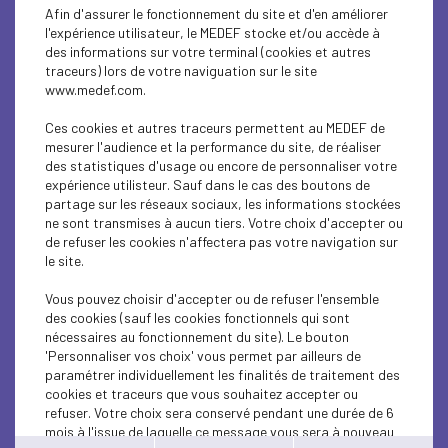
ECONOMY
Afin d'assurer le fonctionnement du site et d'en améliorer
l'expérience utilisateur, le MEDEF stocke et/ou accède à
ECONOMY
des informations sur votre terminal (cookies et autres
traceurs) lors de votre naviguation sur le site
www.medef.com.
ECONOMY
Ces cookies et autres traceurs permettent au MEDEF de
ECONOMY
mesurer l'audience et la performance du site, de réaliser
des statistiques d'usage ou encore de personnaliser votre
ECONOMY
expérience utilisteur. Sauf dans le cas des boutons de
partage sur les réseaux sociaux, les informations stockées
ne sont transmises à aucun tiers. Votre choix d'accepter ou
ECONOMY
de refuser les cookies n'affectera pas votre navigation sur
le site.
ECONOMY
Vous pouvez choisir d'accepter ou de refuser l'ensemble
ECONOMY
des cookies (sauf les cookies fonctionnels qui sont
nécessaires au fonctionnement du site). Le bouton
ECONOMY
'Personnaliser vos choix' vous permet par ailleurs de
paramétrer individuellement les finalités de traitement des
cookies et traceurs que vous souhaitez accepter ou
ECONOMY
refuser. Votre choix sera conservé pendant une durée de 6
mois à l'issue de laquelle ce message vous sera à nouveau
ECONOMY