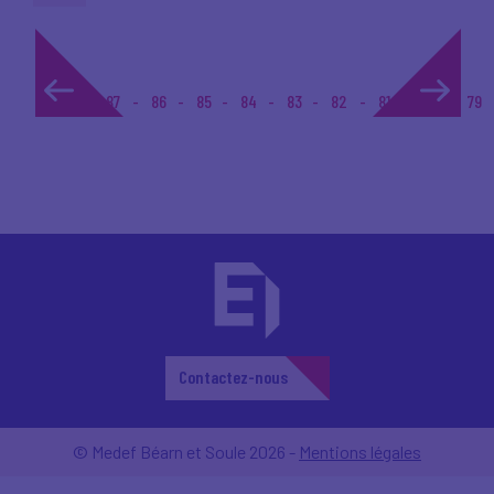
1...
87
86
85
84
83
82
81
80
79
Contactez-nous
© Medef Béarn et Soule 2026 -
Mentions légales