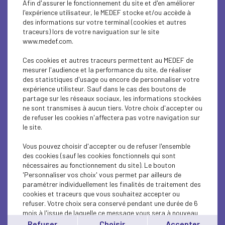
Afin d'assurer le fonctionnement du site et d'en améliorer
ECONOMY
l'expérience utilisateur, le MEDEF stocke et/ou accède à
des informations sur votre terminal (cookies et autres
INTERNATIONAL - EUROPE
traceurs) lors de votre naviguation sur le site
www.medef.com.
ECONOMY
Ces cookies et autres traceurs permettent au MEDEF de
ECONOMY
mesurer l'audience et la performance du site, de réaliser
des statistiques d'usage ou encore de personnaliser votre
expérience utilisteur. Sauf dans le cas des boutons de
ECONOMY
partage sur les réseaux sociaux, les informations stockées
ne sont transmises à aucun tiers. Votre choix d'accepter ou
ECONOMY
de refuser les cookies n'affectera pas votre navigation sur
le site.
ECONOMY
Vous pouvez choisir d'accepter ou de refuser l'ensemble
ECONOMY
des cookies (sauf les cookies fonctionnels qui sont
nécessaires au fonctionnement du site). Le bouton
'Personnaliser vos choix' vous permet par ailleurs de
ECONOMY
paramétrer individuellement les finalités de traitement des
cookies et traceurs que vous souhaitez accepter ou
ECONOMY
refuser. Votre choix sera conservé pendant une durée de 6
mois à l'issue de laquelle ce message vous sera à nouveau
ECONOMY
affiché..
Refuser
Choisir
Accepter