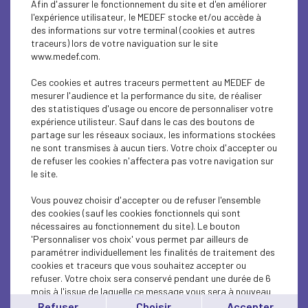
Afin d'assurer le fonctionnement du site et d'en améliorer
ECONOMY
l'expérience utilisateur, le MEDEF stocke et/ou accède à
des informations sur votre terminal (cookies et autres
INTERNATIONAL - EUROPE
traceurs) lors de votre naviguation sur le site
www.medef.com.
ECONOMY
Ces cookies et autres traceurs permettent au MEDEF de
ECONOMY
mesurer l'audience et la performance du site, de réaliser
des statistiques d'usage ou encore de personnaliser votre
expérience utilisteur. Sauf dans le cas des boutons de
ECONOMY
partage sur les réseaux sociaux, les informations stockées
ne sont transmises à aucun tiers. Votre choix d'accepter ou
ECONOMY
de refuser les cookies n'affectera pas votre navigation sur
le site.
ECONOMY
Vous pouvez choisir d'accepter ou de refuser l'ensemble
ECONOMY
des cookies (sauf les cookies fonctionnels qui sont
nécessaires au fonctionnement du site). Le bouton
'Personnaliser vos choix' vous permet par ailleurs de
ECONOMY
paramétrer individuellement les finalités de traitement des
cookies et traceurs que vous souhaitez accepter ou
ECONOMY
refuser. Votre choix sera conservé pendant une durée de 6
mois à l'issue de laquelle ce message vous sera à nouveau
ECONOMY
affiché..
Refuser
Choisir
Accepter