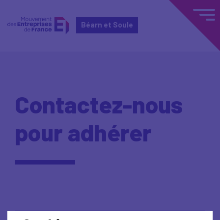
Béarn et Soule
Contactez-nous
pour adhérer