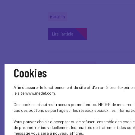
MEDEF TV
Lire l'article
SUSTAINABLE DEVELOPMENT
Cookies
J.Fain : Verteego se place au cœur 
Afin d'assurer le fonctionnement du site et d'en améliorer l'expéri
le site www.medef.com.
Lire l'article
Ces cookies et autres traceurs permettent au MEDEF de mesurer l'au
cas des boutons de partage sur les réseaux sociaux, les information
Vous pouvez choisir d'accepter ou de refuser l'ensemble des cookies
SUSTAINABLE DEVELOPMENT
de paramétrer individuellement les finalités de traitement des cook
message vous sera à nouveau affiché..