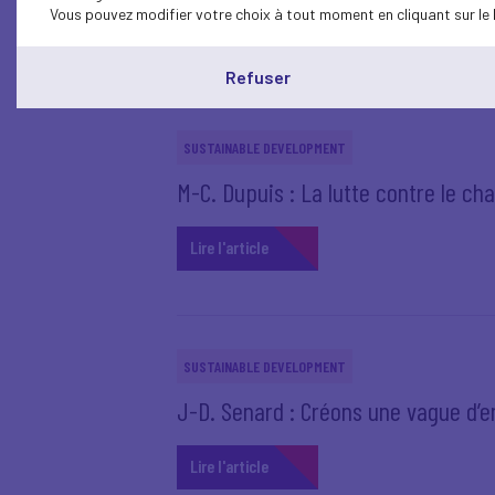
Vous pouvez modifier votre choix à tout moment en cliquant sur le 
Lire l'article
Refuser
SUSTAINABLE DEVELOPMENT
M-C. Dupuis : La lutte contre le c
Lire l'article
SUSTAINABLE DEVELOPMENT
J-D. Senard : Créons une vague d’e
Lire l'article