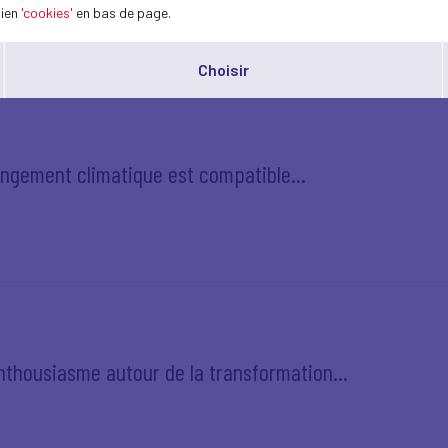
lien
'cookies'
en bas de page.
Choisir
hangement climatique est compatible...
nthousiasme autour de la transformation...