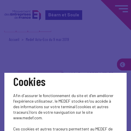
Béarn et Soule
Accueil
Medef Actu-Eco du 9 mai 2019
Posté le 9 mai 2019 à 10h56
ÉCONOMIE
CONJONCTURE
Cookies
Medef Actu-Eco du 9
Afin d'assurer le fonctionnement du site et d'en améliorer
l'expérience utilisateur, le MEDEF stocke et/ou accède à
mai 2019
des informations sur votre terminal (cookies et autres
traceurs) lors de votre naviguation sur le site
www.medef.com.
Au programme
Ces cookies et autres traceurs permettent au MEDEF de