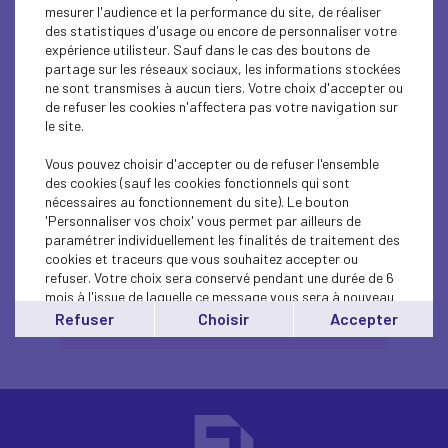
mesurer l'audience et la performance du site, de réaliser
L’incontournable… Accélération de
des statistiques d'usage ou encore de personnaliser votre
l’économie américaine en trompe l’œil ?
expérience utilisteur. Sauf dans le cas des boutons de
Le graphique de la quinzaine… Croissance
partage sur les réseaux sociaux, les informations stockées
française au premier trimestre 2019 :
ne sont transmises à aucun tiers. Votre choix d'accepter ou
dynamique maintenue
de refuser les cookies n'affectera pas votre navigation sur
Focus sur… Pas de retour à l’équilibre des
le site.
finances publiques d’ici à la fin du
quinquennat
Vous pouvez choisir d'accepter ou de refuser l'ensemble
Les brèves…
des cookies (sauf les cookies fonctionnels qui sont
Prévisions économiques
nécessaires au fonctionnement du site). Le bouton
'Personnaliser vos choix' vous permet par ailleurs de
paramétrer individuellement les finalités de traitement des
Medef Actu-Eco du 9 mai 2019
cookies et traceurs que vous souhaitez accepter ou
refuser. Votre choix sera conservé pendant une durée de 6
mois à l'issue de laquelle ce message vous sera à nouveau
affiché..
Refuser
Choisir
Accepter
Télécharger l’article (PDF)
Vous pouvez modifier votre choix à tout moment en
cliquant sur le lien
'cookies'
en bas de page.