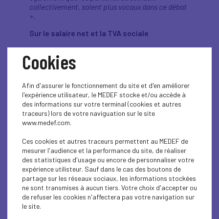
collectivement, soient plus vocaux dans ce débat
».
Sur le salaire net et la TVA sociale
«
La TVA sociale existe déjà puisque 50 milliards
Cookies
de financement de la protection sociale se font
par la TVA, et par ailleurs beaucoup plus par la
CSG. Une de nos ambitions c'est d'apporter de la
Afin d'assurer le fonctionnement du site et d'en améliorer
transparence, de la loyauté, de la clarté dans ce
l'expérience utilisateur, le MEDEF stocke et/ou accède à
débat. Tout comme sur les retraites, où la
des informations sur votre terminal (cookies et autres
capitalisation existe déjà via le Préfon dans la
traceurs) lors de votre naviguation sur le site
fonction publique et dans le privé via les 150
www.medef.com.
milliards d'ores et déjà placés spontanément, par
les salariés. Il faut arrêter de parler pour ne rien
Ces cookies et autres traceurs permettent au MEDEF de
dire. Quand on regarde la structure de
mesurer l'audience et la performance du site, de réaliser
consommation des ménages modestes, auxquels,
des statistiques d'usage ou encore de personnaliser votre
nous sommes particulièrement attentifs car il y a
expérience utilisteur. Sauf dans le cas des boutons de
un vrai sujet de pouvoir d'achat en France, on voit
partage sur les réseaux sociaux, les informations stockées
que le premier poste de dépenses des ménages
ne sont transmises à aucun tiers. Votre choix d'accepter ou
modestes, à 50 %, c'est le logement. Or il n'y a pas
de refuser les cookies n'affectera pas votre navigation sur
de TVA sur le logement, donc on peut augmenter
le site.
le taux de TVA, cela n'impactera pas les dépenses
de logement qui sont excessives malgré tout.