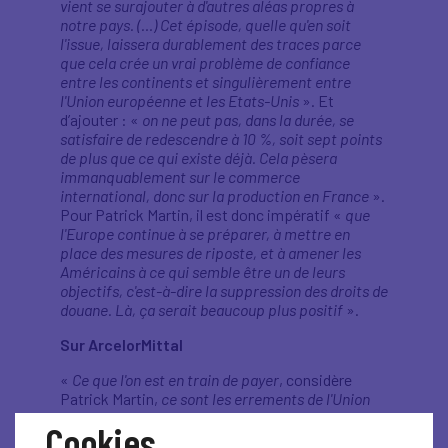
vient se surajouter à d'autres aléas propres à
notre pays. (…) Cet épisode, quelle qu'en soit
l'issue, laissera durablement des traces parce
que cela crée un vrai problème de confiance
entre les continents et singulièrement entre
l'Union européenne et les Etats-Unis
». Et
d’ajouter : «
on ne peut pas, dans la durée, se
satisfaire de redescendre à 10 %, soit sept points
de plus que ce qui existe déjà. Cela pèsera
immanquablement sur le commerce
international, donc sur la production en France
».
Pour Patrick Martin, il est donc impératif «
que
l'Europe continue à se préparer, à mettre en
place des mesures de riposte, et à amener les
Américains à ce qui semble être un de leurs
objectifs, c'est-à-dire la suppression des droits de
douane. Là, ça serait beaucoup plus positif
».
Sur ArcelorMittal
«
Ce que l'on est en train de payer
, considère
Patrick Martin,
ce sont les errements de l'Union
européenne sur le prix de l'énergie. C'est par
Cookies
ailleurs, une stratégie très offensive, très