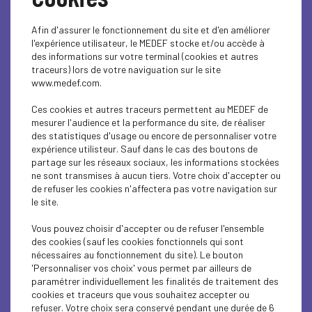
agressive de la part de la sidérurgie chinoise. (…)
La sidérurgie, au même titre que la chimie, qui
Afin d'assurer le fonctionnement du site et d'en améliorer
peuvent passer pour des industries d'un autre
l'expérience utilisateur, le MEDEF stocke et/ou accède à
temps, sont, en fait, des industries totalement
des informations sur votre terminal (cookies et autres
structurantes, parce que ces produits sont
traceurs) lors de votre naviguation sur le site
intégrés dans beaucoup de productions et que
www.medef.com.
c'est un enjeu de souveraineté
». L’affaire est
grave «
parce que ce sont 600 suppressions
Ces cookies et autres traceurs permettent au MEDEF de
d'emplois, mais c'est grave au-delà de cela, parce
mesurer l'audience et la performance du site, de réaliser
que cela fragilise fondamentalement l'Europe. Le
des statistiques d'usage ou encore de personnaliser votre
marché est très exigeant. On ne peut pas à la fois
expérience utilisteur. Sauf dans le cas des boutons de
demander que le prix des automobiles
partage sur les réseaux sociaux, les informations stockées
n'augmente pas ou le prix des électroménagers,
ne sont transmises à aucun tiers. Votre choix d'accepter ou
et accepter que les prix de l'acier soient
de refuser les cookies n'affectera pas votre navigation sur
anormalement élevés par rapport aux prix de
le site.
marché. Ce qu'il faut, c'est réguler le marché
».
Sur le patriotisme économique demandé par
Vous pouvez choisir d'accepter ou de refuser l'ensemble
Eric Lombard
des cookies (sauf les cookies fonctionnels qui sont
nécessaires au fonctionnement du site). Le bouton
«
Bien sûr que nous sommes patriotes, sans quoi
'Personnaliser vos choix' vous permet par ailleurs de
nous ne serions pas installés en France, nous
paramétrer individuellement les finalités de traitement des
n’emploierions pas en France, nous n'investirions
cookies et traceurs que vous souhaitez accepter ou
pas en France
», insiste Patrick Martin. Il dit
refuser. Votre choix sera conservé pendant une durée de 6