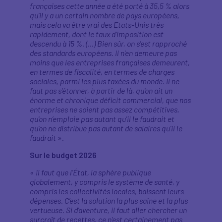
françaises cette année a été porté à 35,5 % alors
qu’il y a un certain nombre de pays européens,
mais cela va être vrai des Etats-Unis très
rapidement, dont le taux d'imposition est
descendu à 15 %. (…) Bien sûr, on s'est rapproché
des standards européens. Il n'en demeure pas
moins que les entreprises françaises demeurent,
en termes de fiscalité, en termes de charges
sociales, parmi les plus taxées du monde. Il ne
faut pas s'étonner, à partir de là, qu'on ait un
énorme et chronique déficit commercial, que nos
entreprises ne soient pas assez compétitives,
qu'on n’emploie pas autant qu'il le faudrait et
qu'on ne distribue pas autant de salaires qu'il le
faudrait
».
Sur le budget 2026
«
Il faut que l'État, la sphère publique
globalement, y compris le système de santé, y
compris les collectivités locales, baissent leurs
dépenses. C’est la solution la plus saine et la plus
vertueuse. Si d'aventure, il faut aller chercher un
surcroît de recettes, ce n'est certainement pas