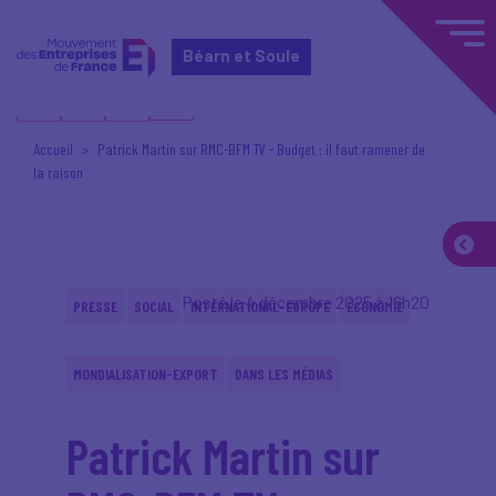
Béarn et Soule
Accueil
Patrick Martin sur RMC-BFM TV - Budget : il faut ramener de
la raison
Posté le 4 décembre 2025 à 16h20
PRESSE
SOCIAL
INTERNATIONAL-EUROPE
ÉCONOMIE
MONDIALISATION-EXPORT
DANS LES MÉDIAS
Patrick Martin sur