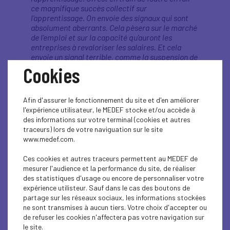
ce magnifique succès collectif sur
l'apprentissage. On envoie des signaux qui sont
absolument aberrants. Cela pèsera sur le marché
de l'emploi et sur la capacité qu'auront les
entreprises à revaloriser les salaires. Et cela
envoie un signal terrible, comme la suspension de
la réforme des retraites, à savoir, on peut se
Cookies
permettre de ne pas travailler plus dans ce pays.
»
Afin d'assurer le fonctionnement du site et d'en améliorer
Sur la situation politique
l'expérience utilisateur, le MEDEF stocke et/ou accède à
des informations sur votre terminal (cookies et autres
«
Je crois crois qu'il y a un rapport de force qui
traceurs) lors de votre naviguation sur le site
s'est instauré, qui est très défavorable non pas au
www.medef.com.
Premier ministre lui-même, mais au pays. On va
payer tout cela très cher. Les Allemands vont
Ces cookies et autres traceurs permettent au MEDEF de
soutenir leurs entreprises. Ils sont en train, de
mesurer l'audience et la performance du site, de réaliser
manière très réactive, de manière très
des statistiques d'usage ou encore de personnaliser votre
déterminée, de remuscler leur économie, parce
expérience utilisteur. Sauf dans le cas des boutons de
qu'eux prennent en compte la situation
partage sur les réseaux sociaux, les informations stockées
économique, et notamment cette concurrence
ne sont transmises à aucun tiers. Votre choix d'accepter ou
très agressive, à certains égards, déloyale de la
de refuser les cookies n'affectera pas votre navigation sur
Chine.
»
le site.