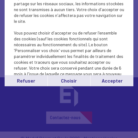
partage sur les réseaux sociaux, les informations stockées
ne sont transmises à aucun tiers. Votre choix d'accepter ou
de refuser les cookies n'affectera pas votre navigation sur
le site.
Vous pouvez choisir d'accepter ou de refuser l'ensemble
des cookies (sauf les cookies fonctionnels qui sont
nécessaires au fonctionnement du site). Le bouton
'Personnaliser vos choix' vous permet par ailleurs de
Bonne année 2026
paramétrer individuellement les finalités de traitement des
cookies et traceurs que vous souhaitez accepter ou
refuser. Votre choix sera conservé pendant une durée de 6
mois à l'issue de laquelle ce message vous sera à nouveau
affiché..
Refuser
Choisir
Accepter
Vous pouvez modifier votre choix à tout moment en
cliquant sur le lien
'cookies'
en bas de page.
Contactez-nous