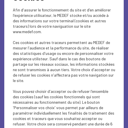
Afin d'assurer le fonctionnement du site et d'en améliorer
l'expérience utilisateur, le MEDEF stocke et/ou accède à
des informations sur votre terminal (cookies et autres
traceurs) lors de votre naviguation sur le site
www.medef.com.
Ces cookies et autres traceurs permettent au MEDEF de
mesurer l'audience et la performance du site, de réaliser
C'est la rentrée !
des statistiques d'usage ou encore de personnaliser votre
expérience utilisteur. Sauf dans le cas des boutons de
partage sur les réseaux sociaux, les informations stockées
Après une période estivale bien méritée, nous espérons
ne sont transmises à aucun tiers. Votre choix d'accepter ou
que vous avez pu recharger vos batteries et profiter de ce
de refuser les cookies n'affectera pas votre navigation sur
temps pour vous ressourcer. C’est avec enthousiasme que
le site.
nous entamons cette nouvelle rentrée, prêts à relever
ensemble les défis à venir.
Vous pouvez choisir d'accepter ou de refuser l'ensemble
des cookies (sauf les cookies fonctionnels qui sont
Au Medef Béarn et Soule, nous continuons à vous
nécessaires au fonctionnement du site). Le bouton
accompagner et à défendre vos intérêts dans un contexte
'Personnaliser vos choix' vous permet par ailleurs de
toujours en évolution. Cette rentrée sera marquée par
paramétrer individuellement les finalités de traitement des
plusieurs rendez-vous importants que nous préparons
cookies et traceurs que vous souhaitez accepter ou
activement, afin de vous offrir un soutien toujours plus
refuser. Votre choix sera conservé pendant une durée de 6
efficace et pertinent.