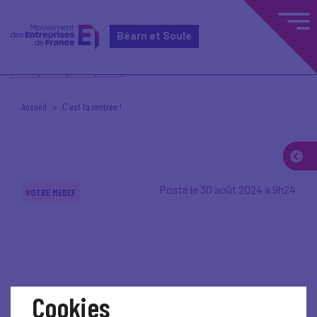
Béarn et Soule
Accueil
C'est la rentrée !
Posté le 30 août 2024 à 9h24
VOTRE MEDEF
Cookies