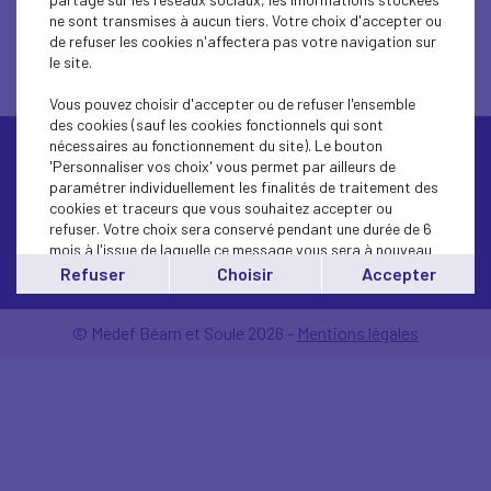
ne sont transmises à aucun tiers. Votre choix d'accepter ou
de refuser les cookies n'affectera pas votre navigation sur
le site.
Vous pouvez choisir d'accepter ou de refuser l'ensemble
des cookies (sauf les cookies fonctionnels qui sont
nécessaires au fonctionnement du site). Le bouton
'Personnaliser vos choix' vous permet par ailleurs de
paramétrer individuellement les finalités de traitement des
cookies et traceurs que vous souhaitez accepter ou
refuser. Votre choix sera conservé pendant une durée de 6
mois à l'issue de laquelle ce message vous sera à nouveau
Contactez-nous
affiché..
Refuser
Choisir
Accepter
Vous pouvez modifier votre choix à tout moment en
cliquant sur le lien
'cookies'
en bas de page.
© Medef Béarn et Soule 2026 -
Mentions légales