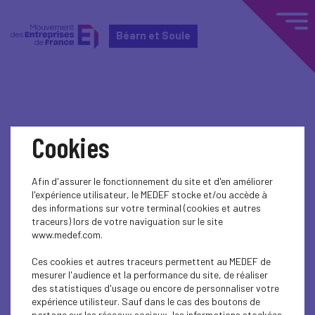
Béarn et Soule
Accueil
Actualités nationales
Cookies
Actualités nationales
Afin d'assurer le fonctionnement du site et d'en améliorer
l'expérience utilisateur, le MEDEF stocke et/ou accède à
SOCIAL
des informations sur votre terminal (cookies et autres
traceurs) lors de votre naviguation sur le site
Règles de déontologie et de discipline
www.medef.com.
applicable aux conseillers...
Ces cookies et autres traceurs permettent au MEDEF de
mesurer l'audience et la performance du site, de réaliser
des statistiques d'usage ou encore de personnaliser votre
expérience utilisteur. Sauf dans le cas des boutons de
partage sur les réseaux sociaux, les informations stockées