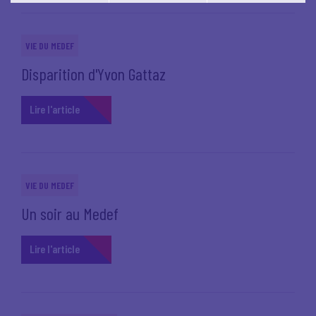
Vous pouvez modifier votre choix à tout moment en
cliquant sur le lien
'cookies'
en bas de page.
VIE DU MEDEF
Disparition d'Yvon Gattaz
Lire l'article
VIE DU MEDEF
Un soir au Medef
Lire l'article