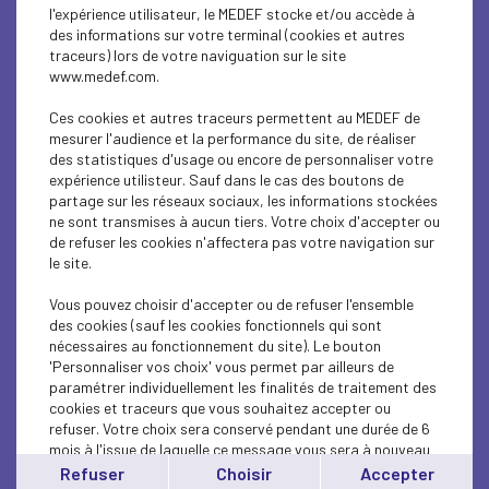
l'expérience utilisateur, le MEDEF stocke et/ou accède à
des informations sur votre terminal (cookies et autres
traceurs) lors de votre naviguation sur le site
www.medef.com.
VIE DU MEDEF
Ces cookies et autres traceurs permettent au MEDEF de
Les rapports annuels 2024 du Medef
mesurer l'audience et la performance du site, de réaliser
des statistiques d'usage ou encore de personnaliser votre
expérience utilisteur. Sauf dans le cas des boutons de
Lire l'article
partage sur les réseaux sociaux, les informations stockées
ne sont transmises à aucun tiers. Votre choix d'accepter ou
de refuser les cookies n'affectera pas votre navigation sur
le site.
Vous pouvez choisir d'accepter ou de refuser l'ensemble
INTERNATIONAL-EUROPE
des cookies (sauf les cookies fonctionnels qui sont
nécessaires au fonctionnement du site). Le bouton
Cyclone Chido à Mayotte : le Medef aux côtés
'Personnaliser vos choix' vous permet par ailleurs de
des Mahorais !
paramétrer individuellement les finalités de traitement des
cookies et traceurs que vous souhaitez accepter ou
refuser. Votre choix sera conservé pendant une durée de 6
Lire l'article
mois à l'issue de laquelle ce message vous sera à nouveau
affiché..
Refuser
Choisir
Accepter