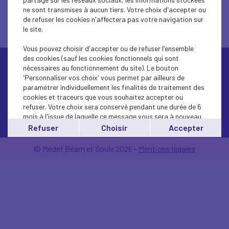
ne sont transmises à aucun tiers. Votre choix d'accepter ou
de refuser les cookies n'affectera pas votre navigation sur
le site.
Vous pouvez choisir d'accepter ou de refuser l'ensemble
des cookies (sauf les cookies fonctionnels qui sont
nécessaires au fonctionnement du site). Le bouton
'Personnaliser vos choix' vous permet par ailleurs de
paramétrer individuellement les finalités de traitement des
cookies et traceurs que vous souhaitez accepter ou
refuser. Votre choix sera conservé pendant une durée de 6
Contactez-nous
mois à l'issue de laquelle ce message vous sera à nouveau
affiché..
Refuser
Choisir
Accepter
Vous pouvez modifier votre choix à tout moment en
cliquant sur le lien
'cookies'
en bas de page.
© Medef Béarn et Soule 2026 -
Mentions légales