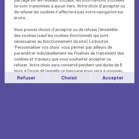
ne sont transmises à aucun tiers. Votre choix d'accepter ou
de refuser les cookies n'affectera pas votre navigation sur
le site.
Vous pouvez choisir d'accepter ou de refuser l'ensemble
des cookies (sauf les cookies fonctionnels qui sont
nécessaires au fonctionnement du site). Le bouton
'Personnaliser vos choix' vous permet par ailleurs de
paramétrer individuellement les finalités de traitement des
cookies et traceurs que vous souhaitez accepter ou
refuser. Votre choix sera conservé pendant une durée de 6
mois à l'issue de laquelle ce message vous sera à nouveau
affiché..
Refuser
Choisir
Accepter
Vous pouvez modifier votre choix à tout moment en
cliquant sur le lien
'cookies'
en bas de page.