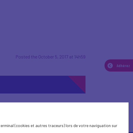
Posted the October 5, 2017 at 14h59
Adhérez
terminal (cookies et autres traceurs) lors de votre naviguation sur