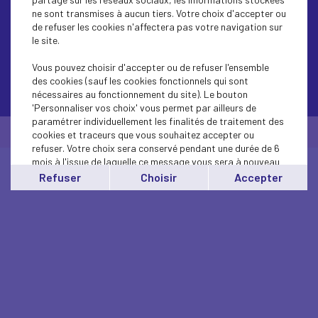
ne sont transmises à aucun tiers. Votre choix d'accepter ou
de refuser les cookies n'affectera pas votre navigation sur
le site.
Vous pouvez choisir d'accepter ou de refuser l'ensemble
des cookies (sauf les cookies fonctionnels qui sont
Contactez-nous
nécessaires au fonctionnement du site). Le bouton
'Personnaliser vos choix' vous permet par ailleurs de
paramétrer individuellement les finalités de traitement des
© Medef Béarn et Soule 2026 -
Mentions légales
cookies et traceurs que vous souhaitez accepter ou
refuser. Votre choix sera conservé pendant une durée de 6
mois à l'issue de laquelle ce message vous sera à nouveau
affiché..
Refuser
Choisir
Accepter
Vous pouvez modifier votre choix à tout moment en
cliquant sur le lien
'cookies'
en bas de page.