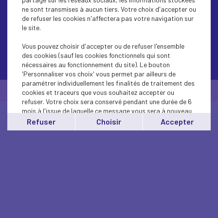
ne sont transmises à aucun tiers. Votre choix d'accepter ou
de refuser les cookies n'affectera pas votre navigation sur
le site.
Vous pouvez choisir d'accepter ou de refuser l'ensemble
des cookies (sauf les cookies fonctionnels qui sont
Contactez-nous
nécessaires au fonctionnement du site). Le bouton
'Personnaliser vos choix' vous permet par ailleurs de
paramétrer individuellement les finalités de traitement des
© Medef Béarn et Soule 2026 -
Mentions légales
cookies et traceurs que vous souhaitez accepter ou
refuser. Votre choix sera conservé pendant une durée de 6
mois à l'issue de laquelle ce message vous sera à nouveau
affiché..
Refuser
Choisir
Accepter
Vous pouvez modifier votre choix à tout moment en
cliquant sur le lien
'cookies'
en bas de page.