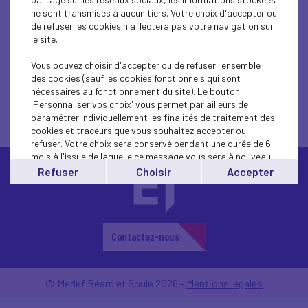
SOCIAL
ne sont transmises à aucun tiers. Votre choix d'accepter ou
de refuser les cookies n'affectera pas votre navigation sur
le site.
Vous pouvez choisir d'accepter ou de refuser l'ensemble
des cookies (sauf les cookies fonctionnels qui sont
nécessaires au fonctionnement du site). Le bouton
'Personnaliser vos choix' vous permet par ailleurs de
paramétrer individuellement les finalités de traitement des
cookies et traceurs que vous souhaitez accepter ou
refuser. Votre choix sera conservé pendant une durée de 6
mois à l'issue de laquelle ce message vous sera à nouveau
affiché..
Refuser
Choisir
Accepter
Vous pouvez modifier votre choix à tout moment en
cliquant sur le lien
'cookies'
en bas de page.
Contactez-nous
© Medef Béarn et Soule 2026 -
Mentions légales