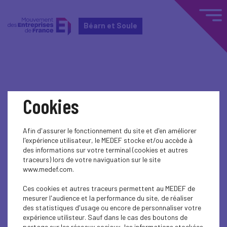
Béarn et Soule
Home
Actualités nationales
Cookies
Actualités nationales
Afin d'assurer le fonctionnement du site et d'en améliorer
l'expérience utilisateur, le MEDEF stocke et/ou accède à
SOCIAL
des informations sur votre terminal (cookies et autres
traceurs) lors de votre naviguation sur le site
EDUCATION-TRAINING
www.medef.com.
SOCIAL
Ces cookies et autres traceurs permettent au MEDEF de
mesurer l'audience et la performance du site, de réaliser
des statistiques d'usage ou encore de personnaliser votre
SOCIAL
expérience utilisteur. Sauf dans le cas des boutons de
partage sur les réseaux sociaux, les informations stockées