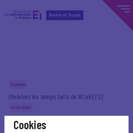
Béarn et Soule
Accueil
Actualités nationales
Actualités nationales
ÉCONOMIE
(Re)vivez les temps forts de #LaREF22
VIE DU MEDEF
Les pré-inscriptions à La REF21 sont ouvertes
Cookies
SOCIAL