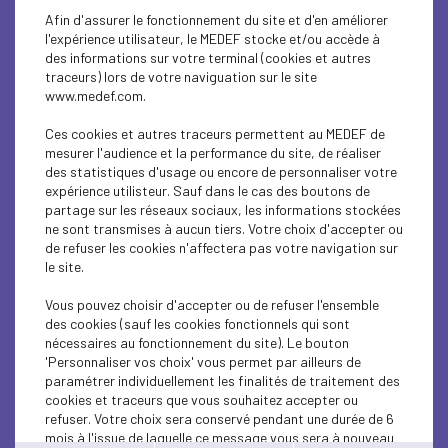
Afin d'assurer le fonctionnement du site et d'en améliorer
Newsletter internationale
l'expérience utilisateur, le MEDEF stocke et/ou accède à
des informations sur votre terminal (cookies et autres
SPHÈRE PUBLIQUE
traceurs) lors de votre naviguation sur le site
www.medef.com.
Lettre de simplification n°8
Ces cookies et autres traceurs permettent au MEDEF de
SPHÈRE PUBLIQUE
mesurer l'audience et la performance du site, de réaliser
des statistiques d'usage ou encore de personnaliser votre
Lettre de simplification n°7
expérience utilisteur. Sauf dans le cas des boutons de
partage sur les réseaux sociaux, les informations stockées
NUMÉRIQUE ET INNOVATION
ne sont transmises à aucun tiers. Votre choix d'accepter ou
de refuser les cookies n'affectera pas votre navigation sur
La transformation numérique : une
le site.
opportunité pour réformer et...
Vous pouvez choisir d'accepter ou de refuser l'ensemble
des cookies (sauf les cookies fonctionnels qui sont
SPHÈRE PUBLIQUE
nécessaires au fonctionnement du site). Le bouton
Propositions de simplification n°3
'Personnaliser vos choix' vous permet par ailleurs de
paramétrer individuellement les finalités de traitement des
cookies et traceurs que vous souhaitez accepter ou
SPHÈRE PUBLIQUE
refuser. Votre choix sera conservé pendant une durée de 6
Réussir le défi de la réforme territoriale : les
mois à l'issue de laquelle ce message vous sera à nouveau