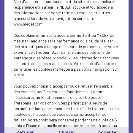
Afin d'assurer le fonctionnement du site et d'en améliorer
Convention de coopération entre le ministère
l'expérience utilisateur, le MEDEF stocke et/ou accède à
de l'Education nationale...
des informations sur votre terminal (cookies et autres
traceurs) lors de votre naviguation sur le site
www.medef.com.
SOCIAL
Le Medef a signé la charte pour la santé
Ces cookies et autres traceurs permettent au MEDEF de
mesurer l'audience et la performance du site, de réaliser
mentale
des statistiques d'usage ou encore de personnaliser votre
expérience utilisteur. Sauf dans le cas des boutons de
ÉCONOMIE
partage sur les réseaux sociaux, les informations stockées
ne sont transmises à aucun tiers. Votre choix d'accepter ou
Elections municipales : le Medef et son réseau
de refuser les cookies n'affectera pas votre navigation sur
se mobilisent
le site.
ÉCONOMIE
Vous pouvez choisir d'accepter ou de refuser l'ensemble
des cookies (sauf les cookies fonctionnels qui sont
Patrick Martin sur RMC-BFM TV - Budget : il
nécessaires au fonctionnement du site). Le bouton
'Personnaliser vos choix' vous permet par ailleurs de
faut ramener de...
paramétrer individuellement les finalités de traitement des
cookies et traceurs que vous souhaitez accepter ou
SOCIAL
refuser. Votre choix sera conservé pendant une durée de 6
mois à l'issue de laquelle ce message vous sera à nouveau
Le Medef et ses adhérents se mobilisent à
affiché..
Refuser
Choisir
Accepter