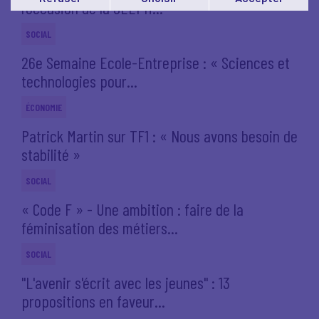
l’occasion de la SEEPH...
Vous pouvez modifier votre choix à tout moment en
cliquant sur le lien
'cookies'
en bas de page.
SOCIAL
26e Semaine Ecole-Entreprise : « Sciences et
technologies pour...
ÉCONOMIE
Patrick Martin sur TF1 : « Nous avons besoin de
stabilité »
SOCIAL
« Code F » - Une ambition : faire de la
féminisation des métiers...
SOCIAL
"L'avenir s'écrit avec les jeunes" : 13
propositions en faveur...